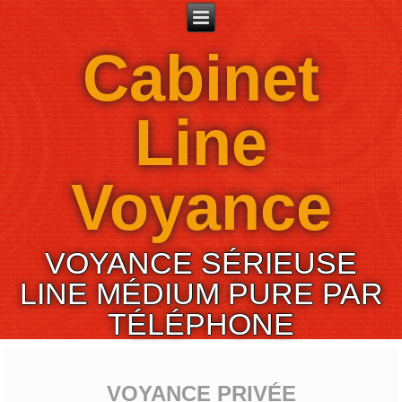
Cabinet
Line
Voyance
VOYANCE SÉRIEUSE
LINE MÉDIUM PURE PAR
TÉLÉPHONE
VOYANCE PRIVÉE