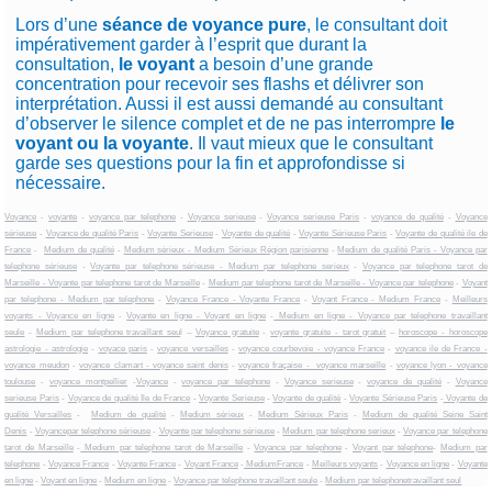
Lors d’une
séance de voyance pure
, le consultant doit
impérativement garder à l’esprit que durant la
consultation,
le voyant
a besoin d’une grande
concentration pour recevoir ses flashs et délivrer son
interprétation. Aussi il est aussi demandé au consultant
d’observer le silence complet et de ne pas interrompre
le
voyant ou la voyante
. Il vaut mieux que le consultant
garde ses questions pour la fin et approfondisse si
nécessaire.
Voyance
-
voyante
-
voyance par telephone
-
Voyance serieuse
-
Voyance serieuse Paris
-
voyance de qualité
-
Voyance
sérieuse
-
Voyance de qualité Paris
-
Voyante Serieuse
-
Voyante de qualité
-
Voyante Sérieuse Paris
-
Voyante de qualité ile de
France
-
Medium de qualité
-
Medium sérieux - Medium Sérieux Région parisienne
-
Medium de qualité Paris - Voyance par
telephone sérieuse
-
Voyante par telephone sérieuse - Medium par telephone serieux
-
Voyance par telephone tarot de
Marseille - Voyante par telephone tarot de Marseille
-
Medium par telephone tarot de Marseille - Voyance par telephone
-
Voyant
par telephone - Medium par telephone
-
Voyance France - Voyante France
-
Voyant France - Medium France
-
Meilleurs
voyants - Voyance en ligne
-
Voyante en ligne - Voyant en ligne
-
Medium en ligne - Voyance par telephone travaillant
seule
-
Medium par telephone travaillant seu
l –
Voyance gratuite
-
voyante gratuite - tarot gratuit
–
horoscope - horoscope
astrologie - astrologie
-
voyace paris
-
voyance versailles
-
voyance courbevoie - voyance France
-
voyance ile de France -
voyance meudon
-
voyance clamart - voyance saint denis
-
voyance fraçaise - voyance marseille
-
voyance lyon - voyance
toulouse
-
voyance montpellier
-
Voyance
-
voyance par telephone
-
Voyance serieuse
-
voyance de qualité
-
Voyance
serieuse Paris
-
Voyance de qualité Ile de France
-
Voyante Serieuse
-
Voyante de qualité
-
Voyante Sérieuse Paris
-
Voyante de
qualité Versailles
-
Medium de qualité
-
Medium sérieux
-
Medium Sérieux Paris
-
Medium de qualité Seine Saint
Denis
-
Voyancepar telephone sérieuse
-
Voyante par telephone sérieuse
-
Medium par telephone serieux
-
Voyance par telephone
tarot de Marseille
-
Medium par telephone tarot de Marseille
-
Voyance par telephone
-
Voyant par telephone
-
Medium par
telephone
-
Voyance France
-
Voyante France
-
Voyant France
-
MediumFrance
-
Meilleurs voyants
-
Voyance en ligne
-
Voyante
en ligne
-
Voyant en ligne
-
Medium en ligne
-
Voyance par telephone travaillant seule
-
Medium par telephonetravaillant seul