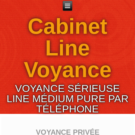
Cabinet
Line
Voyance
VOYANCE SÉRIEUSE
LINE MÉDIUM PURE PAR
TÉLÉPHONE
VOYANCE PRIVÉE