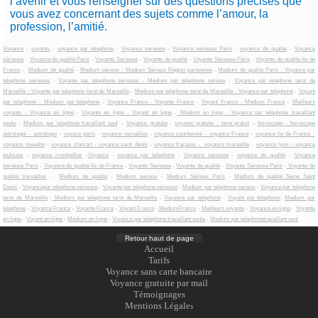
l’avenir et vous renseigner sur des questions précises que
vous avez concernant des sujets comme l’amour, la
profession, l’amitié.
Voyance
-
voyante
-
voyance par telephone
-
Voyance serieuse
-
Voyance serieuse Paris
-
voyance de qualité
-
Voyance
sérieuse
-
Voyance de qualité Paris
-
Voyante Serieuse
-
Voyante de qualité
-
Voyante Sérieuse Paris
-
Voyante de qualité ile de
France
-
Medium de qualité
-
Medium sérieux - Medium Sérieux Région parisienne
-
Medium de qualité Paris - Voyance par
telephone sérieuse
-
Voyante par telephone sérieuse - Medium par telephone serieux
-
Voyance par telephone tarot de
Marseille - Voyante par telephone tarot de Marseille
-
Medium par telephone tarot de Marseille - Voyance par telephone
-
Voyant
par telephone - Medium par telephone
-
Voyance France - Voyante France
-
Voyant France - Medium France
-
Meilleurs
voyants - Voyance en ligne
-
Voyante en ligne - Voyant en ligne
-
Medium en ligne - Voyance par telephone travaillant
seule
-
Medium par telephone travaillant seu
l –
Voyance gratuite
-
voyante gratuite - tarot gratuit
–
horoscope - horoscope
astrologie - astrologie
-
voyace paris
-
voyance versailles
-
voyance courbevoie - voyance France
-
voyance ile de France -
voyance meudon
-
voyance clamart - voyance saint denis
-
voyance fraçaise - voyance marseille
-
voyance lyon - voyance
toulouse
-
voyance montpellier
-
Voyance
-
voyance par telephone
-
Voyance serieuse
-
voyance de qualité
-
Voyance
serieuse Paris
-
Voyance de qualité Ile de France
-
Voyante Serieuse
-
Voyante de qualité
-
Voyante Sérieuse Paris
-
Voyante de
qualité Versailles
-
Medium de qualité
-
Medium sérieux
-
Medium Sérieux Paris
-
Medium de qualité Seine Saint
Denis
-
Voyancepar telephone sérieuse
-
Voyante par telephone sérieuse
-
Medium par telephone serieux
-
Voyance par telephone
tarot de Marseille
-
Medium par telephone tarot de Marseille
-
Voyance par telephone
-
Voyant par telephone
-
Medium par
telephone
-
Voyance France
-
Voyante France
-
Voyant France
-
MediumFrance
-
Meilleurs voyants
-
Voyance en ligne
-
Voyante
en ligne
-
Voyant en ligne
-
Medium en ligne
-
Voyance par telephone travaillant seule
-
Medium par telephonetravaillant seul
Retour haut de page
Accueil
Tarifs
Voyance sans carte bancaire
Voyance gratuite par mail
Témoignages
Mentions Légale
s