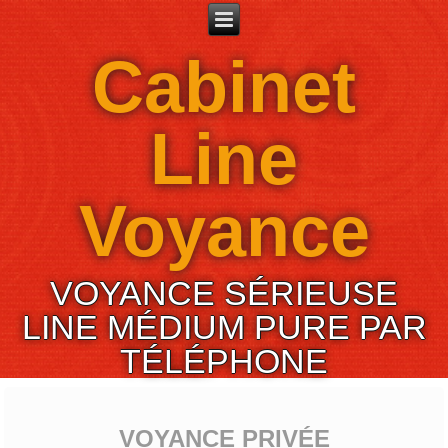
Cabinet
Line
Voyance
VOYANCE SÉRIEUSE
LINE MÉDIUM PURE PAR
TÉLÉPHONE
VOYANCE PRIVÉE