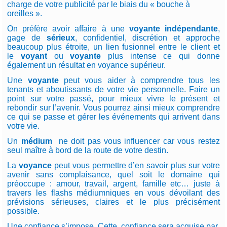
charge de votre publicité par le biais du « bouche à
oreilles ».
On préfère avoir affaire à une
voyante indépendante
,
gage de
sérieux
, confidentiel, discrétion et approche
beaucoup plus étroite, un lien fusionnel entre le client et
le
voyant
ou
voyante
plus intense ce qui donne
également un résultat en voyance supérieur.
Une
voyante
peut vous aider à comprendre tous les
tenants et aboutissants de votre vie personnelle. Faire un
point sur votre passé, pour mieux vivre le présent et
rebondir sur l’avenir. Vous pourrez ainsi mieux comprendre
ce qui se passe et gérer les événements qui arrivent dans
votre vie.
Un
médium
ne doit pas vous influencer car vous restez
seul maître à bord de la route de votre destin.
La
voyance
peut vous permettre d’en savoir plus sur votre
avenir sans complaisance, quel soit le domaine qui
préoccupe : amour, travail, argent, famille etc… juste à
travers les flashs médiumniques en vous dévoilant des
prévisions sérieuses, claires et le plus précisément
possible.
Une confiance s’impose. Cette confiance sera acquise par