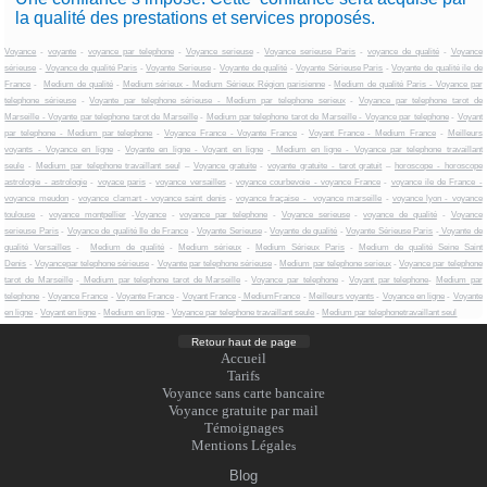
la qualité des prestations et services proposés.
Voyance
-
voyante
-
voyance par telephone
-
Voyance serieuse
-
Voyance serieuse Paris
-
voyance de qualité
-
Voyance
sérieuse
-
Voyance de qualité Paris
-
Voyante Serieuse
-
Voyante de qualité
-
Voyante Sérieuse Paris
-
Voyante de qualité ile de
France
-
Medium de qualité
-
Medium sérieux - Medium Sérieux Région parisienne
-
Medium de qualité Paris - Voyance par
telephone sérieuse
-
Voyante par telephone sérieuse - Medium par telephone serieux
-
Voyance par telephone tarot de
Marseille - Voyante par telephone tarot de Marseille
-
Medium par telephone tarot de Marseille - Voyance par telephone
-
Voyant
par telephone - Medium par telephone
-
Voyance France - Voyante France
-
Voyant France - Medium France
-
Meilleurs
voyants - Voyance en ligne
-
Voyante en ligne - Voyant en ligne
-
Medium en ligne - Voyance par telephone travaillant
seule
-
Medium par telephone travaillant seu
l –
Voyance gratuite
-
voyante gratuite - tarot gratuit
–
horoscope - horoscope
astrologie - astrologie
-
voyace paris
-
voyance versailles
-
voyance courbevoie - voyance France
-
voyance ile de France -
voyance meudon
-
voyance clamart - voyance saint denis
-
voyance fraçaise - voyance marseille
-
voyance lyon - voyance
toulouse
-
voyance montpellier
-
Voyance
-
voyance par telephone
-
Voyance serieuse
-
voyance de qualité
-
Voyance
serieuse Paris
-
Voyance de qualité Ile de France
-
Voyante Serieuse
-
Voyante de qualité
-
Voyante Sérieuse Paris
-
Voyante de
qualité Versailles
-
Medium de qualité
-
Medium sérieux
-
Medium Sérieux Paris
-
Medium de qualité Seine Saint
Denis
-
Voyancepar telephone sérieuse
-
Voyante par telephone sérieuse
-
Medium par telephone serieux
-
Voyance par telephone
tarot de Marseille
-
Medium par telephone tarot de Marseille
-
Voyance par telephone
-
Voyant par telephone
-
Medium par
telephone
-
Voyance France
-
Voyante France
-
Voyant France
-
MediumFrance
-
Meilleurs voyants
-
Voyance en ligne
-
Voyante
en ligne
-
Voyant en ligne
-
Medium en ligne
-
Voyance par telephone travaillant seule
-
Medium par telephonetravaillant seul
Retour haut de page
Accueil
Tarifs
Voyance sans carte bancaire
Voyance gratuite par mail
Témoignages
Mentions Légale
s
Blog